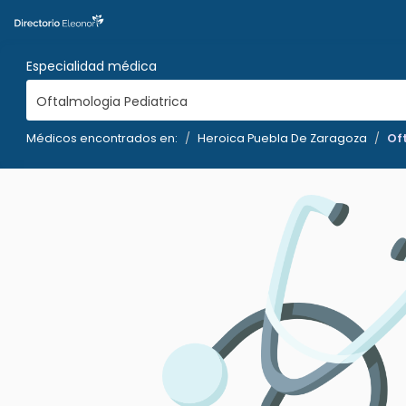
Especialidad médica
Oftalmologia Pediatrica
Médicos encontrados en:
Heroica Puebla De Zaragoza
Of