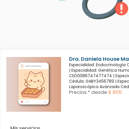
Dra. Daniela House Ma
Especialidad: Endocrinología
|
Especialidad: Genética Hum
CED0086747477474 |
Especi
Cédula: GABY3456789 |
Espec
Laparoscópica Avanzada Céd
Precios * desde
$ 805
Mis servicios