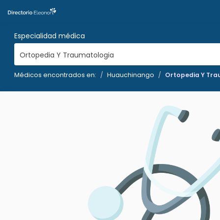
Especialidad médica
Ortopedia Y Traumatologia
Médicos encontrados en:
Huauchinango
Ortopedia Y Tr