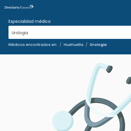
Especialidad médica
Urologia
Médicos encontrados en:
Huehuetla
Urologia