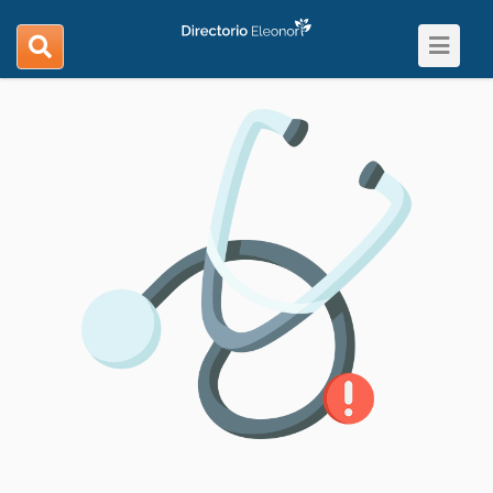
Toggle
search
navigat
navigation