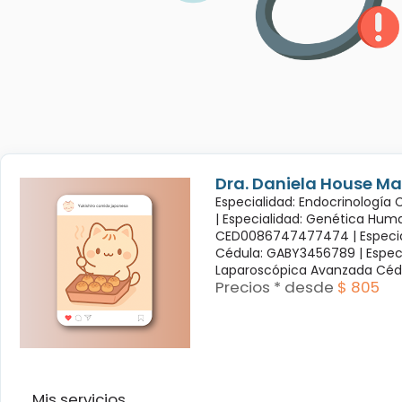
Dra. Daniela House Ma
Especialidad: Endocrinología
|
Especialidad: Genética Hum
CED0086747477474 |
Especi
Cédula: GABY3456789 |
Espec
Laparoscópica Avanzada Céd
Precios * desde
$ 805
Mis servicios