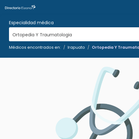
Especialidad médica
Ortopedia Y Traumatologia
Médicos encontrados en:
Irapuato
Ortopedia Y Traumato