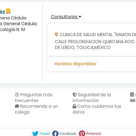
ez
Consultorios
mana Cédula:
ía General Cédula:
cología N. M.
CLINICA DE SALUD MENTAL "RAMON DE
CALLE PROLONGACION QUINTANA ROO SU
DE LERDO, TOLUCA,MEXICO
Horarios disponibles
Preguntas más
Seguridad de la
frecuentes
información
Recomienda a un
Como cuidamos tus
colega
datos
Compartir en :
Tweet
Facebook
Pinterest