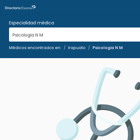
Especialidad médica
Psicologia N M
Médicos encontrados en:
Irapuato
Psicologia N M