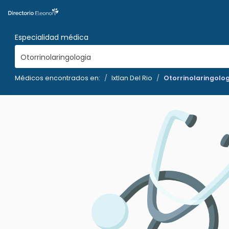
Especialidad médica
Otorrinolaringologia
Médicos encontrados en:
Ixtlan Del Rio
Otorrinolaringolog