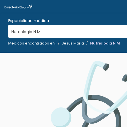
Especialidad médica
Nutriologia N M
Médicos encontrados en:
Jesus Maria
Nutriologia N M