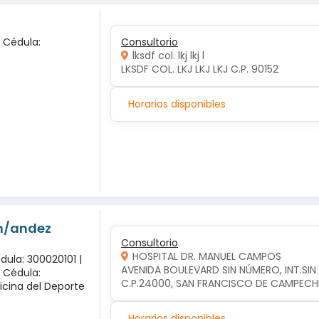
x Cédula:
Consultorio
lksdf col. lkj lkj l
LKSDF COL. LKJ LKJ LKJ C.P. 90152
Horarios disponibles
-n/andez
Consultorio
HOSPITAL DR. MANUEL CAMPOS
dula: 300020101 |
AVENIDA BOULEVARD SIN NÚMERO, INT.SI
x Cédula:
C.P.24000, SAN FRANCISCO DE CAMPEC
icina del Deporte
Horarios disponibles