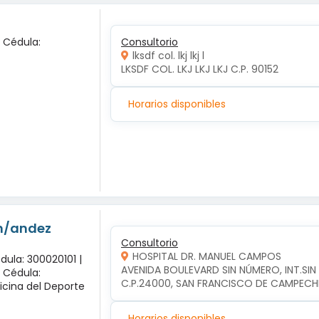
x Cédula:
Consultorio
lksdf col. lkj lkj l
LKSDF COL. LKJ LKJ LKJ C.P. 90152
Horarios disponibles
-n/andez
Consultorio
HOSPITAL DR. MANUEL CAMPOS
dula: 300020101 |
AVENIDA BOULEVARD SIN NÚMERO, INT.SI
x Cédula:
C.P.24000, SAN FRANCISCO DE CAMPEC
icina del Deporte
Horarios disponibles