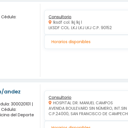
x Cédula:
Consultorio
lksdf col. lkj lkj l
LKSDF COL. LKJ LKJ LKJ C.P. 90152
Horarios disponibles
-n/andez
Consultorio
HOSPITAL DR. MANUEL CAMPOS
dula: 300020101 |
AVENIDA BOULEVARD SIN NÚMERO, INT.SI
x Cédula:
C.P.24000, SAN FRANCISCO DE CAMPEC
icina del Deporte
Horarios disponibles