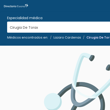
Especialidad médica
Cirugia De Torax
Médicos encontrados en:
Lazaro Cardenas
Cirugia De To