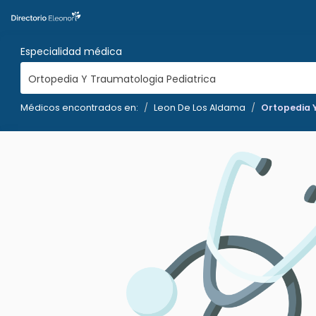
Especialidad médica
Ortopedia Y Traumatologia Pediatrica
Médicos encontrados en:
Leon De Los Aldama
Ortopedia 