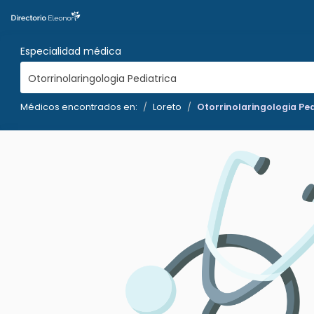
Especialidad médica
Otorrinolaringologia Pediatrica
Médicos encontrados en:
Loreto
Otorrinolaringologia Ped