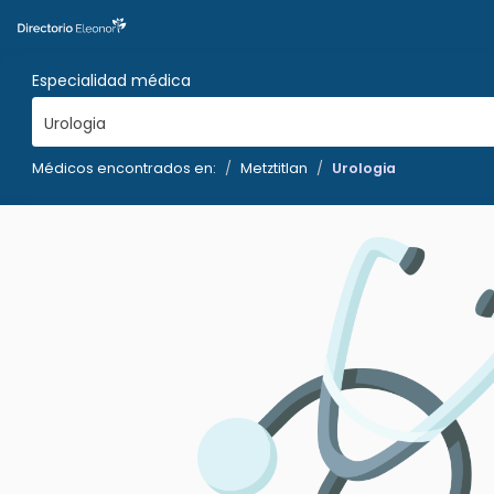
Especialidad médica
Urologia
Médicos encontrados en:
Metztitlan
Urologia