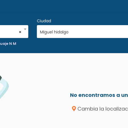
Ciudad
×
Miguel hidalgo
guaje N M
No encontramos a un 
Cambia la localizac