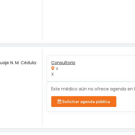
uaje N. M. Cédula:
Consultorio
x
X
Éste médico aún no ofrece agenda en lí
Solicitar agenda pública