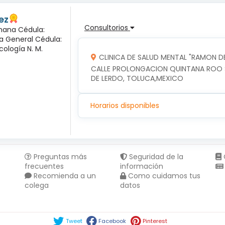
ez
Consultorios
mana Cédula:
ía General Cédula:
cología N. M.
CLINICA DE SALUD MENTAL "RAMON DE
CALLE PROLONGACION QUINTANA ROO SU
DE LERDO, TOLUCA,MEXICO
Horarios disponibles
Preguntas más
Seguridad de la
frecuentes
información
Recomienda a un
Como cuidamos tus
colega
datos
Compartir en :
Tweet
Facebook
Pinterest