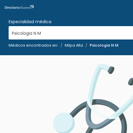
Especialidad médica
Psicologia N M
Médicos encontrados en:
Milpa Alta
Psicologia N M