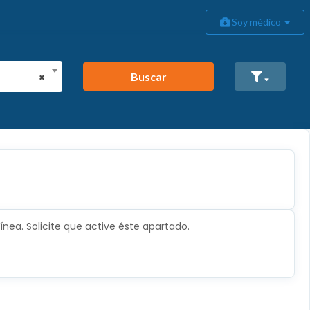
Soy médico
Buscar
×
nea. Solicite que active éste apartado.