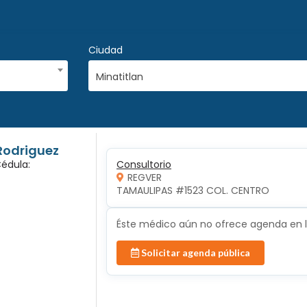
Ciudad
Minatitlan
 Rodriguez
Cédula:
Consultorio
REGVER
TAMAULIPAS #1523 COL. CENTRO 
Éste médico aún no ofrece agenda en lí
Solicitar agenda pública