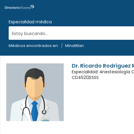
Especialidad médica
Estoy buscando...
Médicos encontrados en:
Minatitlan
Dr. Ricardo Rodriguez
Especialidad: Anestesiología 
CD45212ESSS