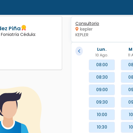
Consultorio
dez Piña
kepler
 Foniatría Cédula:
KEPLER
Lun.
M
10 Ago.
11
08:00
08
08:30
08
09:00
09
09:30
09
10:00
10
10:30
10