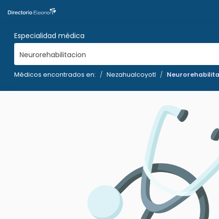
Especialidad médica
Neurorehabilitacion
Médicos encontrados en:
Nezahualcoyotl
Neurorehabilit