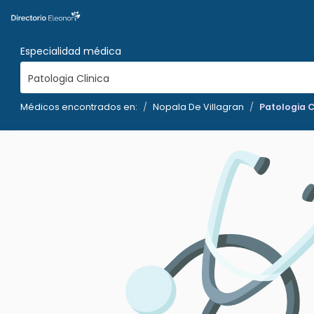
Especialidad médica
Patologia Clinica
Médicos encontrados en:
Nopala De Villagran
Patologia C