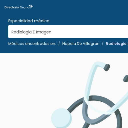
Especialidad médica
Radiologia E Imagen
Médicos encontrados en:
Nopala De Villagran
Radiologia