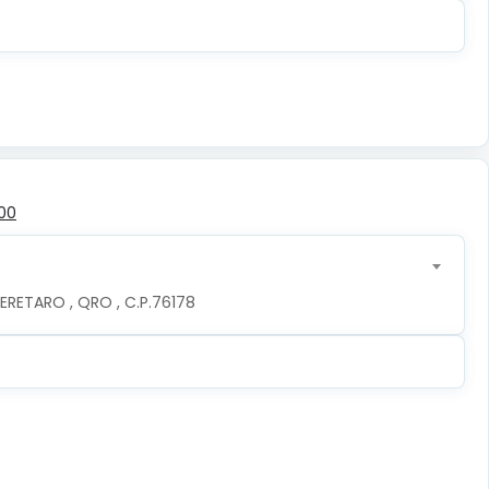
00
ERETARO , QRO , C.P.76178