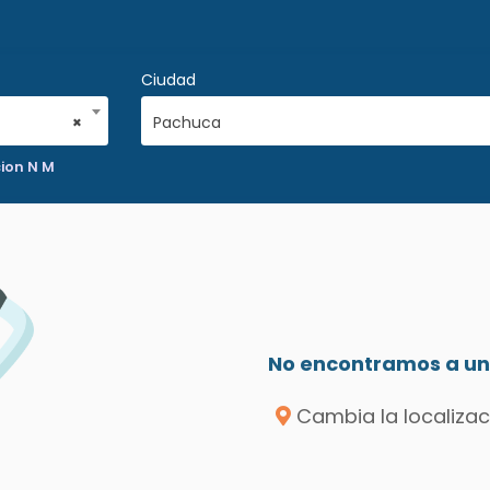
Ciudad
×
Pachuca
ion N M
No encontramos a un 
Cambia la localizac