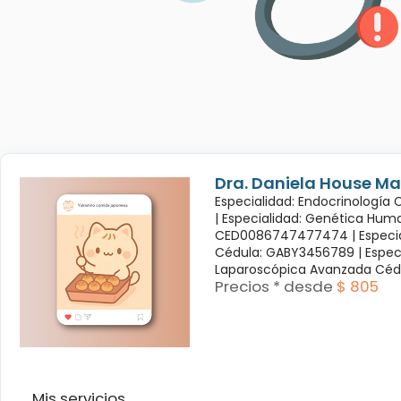
Dra. Daniela House Ma
Especialidad: Endocrinología
|
Especialidad: Genética Hum
CED0086747477474 |
Especi
Cédula: GABY3456789 |
Espec
Laparoscópica Avanzada Céd
Precios * desde
$ 805
Mis servicios