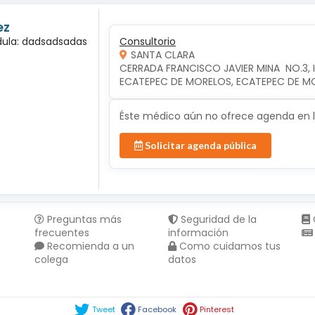
ez
édula: dadsadsadas
Consultorio
SANTA CLARA
CERRADA FRANCISCO JAVIER MINA  NO.3, 
ECATEPEC DE MORELOS, ECATEPEC DE M
Éste médico aún no ofrece agenda en lí
Solicitar agenda pública
Preguntas más
Seguridad de la
frecuentes
información
Recomienda a un
Como cuidamos tus
colega
datos
Compartir en :
Tweet
Facebook
Pinterest