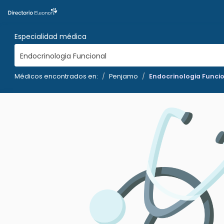
Especialidad médica
Endocrinologia Funcional
Médicos encontrados en:
Penjamo
Endocrinologia Funci