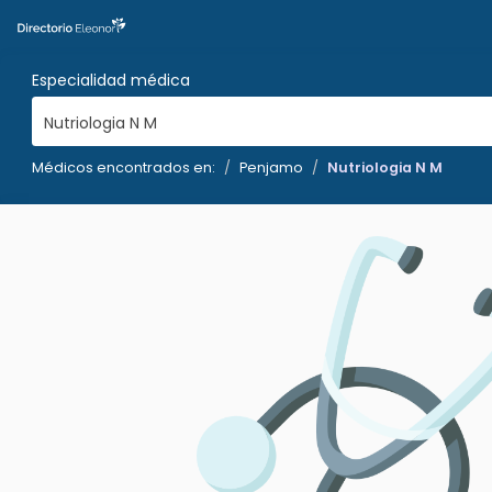
Especialidad médica
Nutriologia N M
Médicos encontrados en:
Penjamo
Nutriologia N M