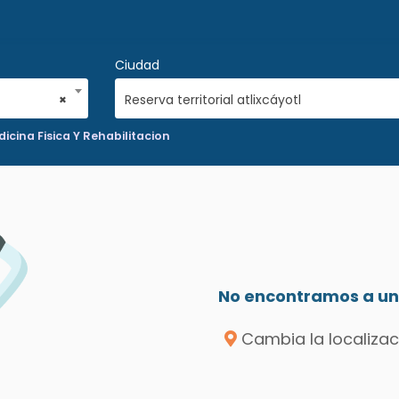
Ciudad
×
Reserva territorial atlixcáyotl
icina Fisica Y Rehabilitacion
No encontramos a un 
Cambia la localizac