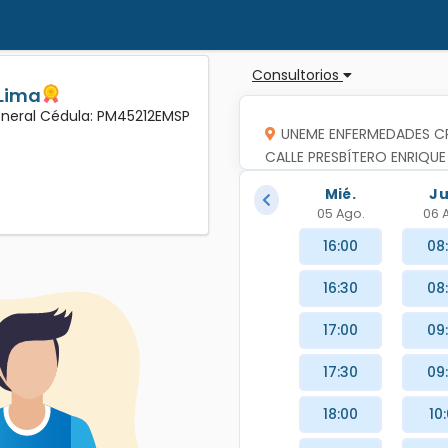
Consultorios
 Lima
eneral Cédula: PM45212EMSP
UNEME ENFERMEDADES C
CALLE PRESBÍTERO ENRIQUE
C.P.20416, RINCON DE RO
Mié.
Ju
05 Ago.
06 
16:00
08
16:30
08
17:00
09
17:30
09
18:00
10