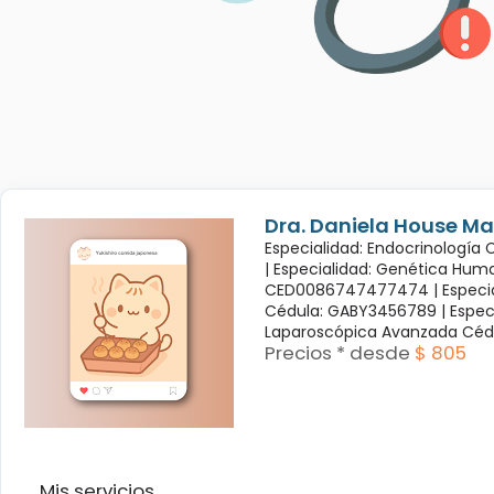
Dra. Daniela House Ma
Especialidad: Endocrinología
|
Especialidad: Genética Hum
CED0086747477474 |
Especi
Cédula: GABY3456789 |
Espec
Laparoscópica Avanzada Céd
Precios * desde
$ 805
Mis servicios