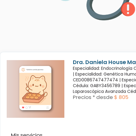
Dra. Daniela House Ma
Especialidad: Endocrinología
|
Especialidad: Genética Hum
CED0086747477474 |
Especi
Cédula: GABY3456789 |
Espec
Laparoscópica Avanzada Céd
Precios * desde
$ 805
Mis servicios