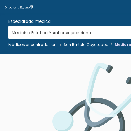
Especialidad médica
Medicina Estetica Y Antienvejecimiento
Médicos encontrados en:
San Bartolo Coyotepec
Medicina