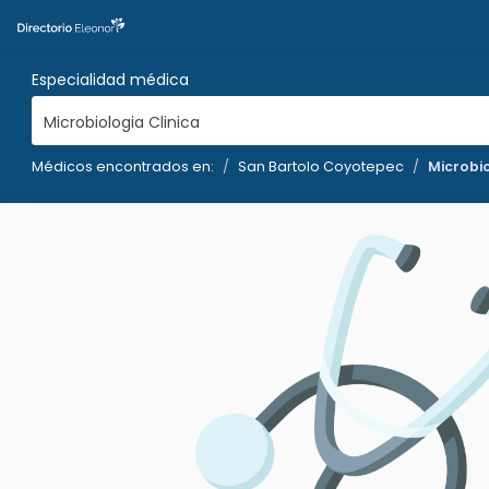
Especialidad médica
Microbiologia Clinica
Médicos encontrados en:
San Bartolo Coyotepec
Microbio