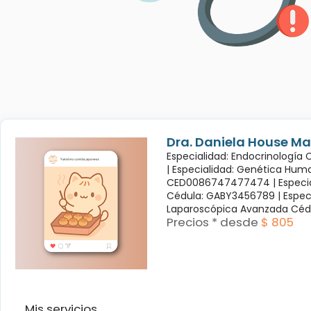
Dra. Daniela House Ma
Especialidad: Endocrinología
|
Especialidad: Genética Hum
CED0086747477474 |
Especi
Cédula: GABY3456789 |
Espec
Laparoscópica Avanzada Céd
Precios * desde
$ 805
Mis servicios