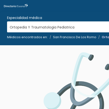
Especialidad médica
Ortopedia Y Traumatologia Pediatrica
Médicos encontrados en:
San Francisco De Los Romo
Orto