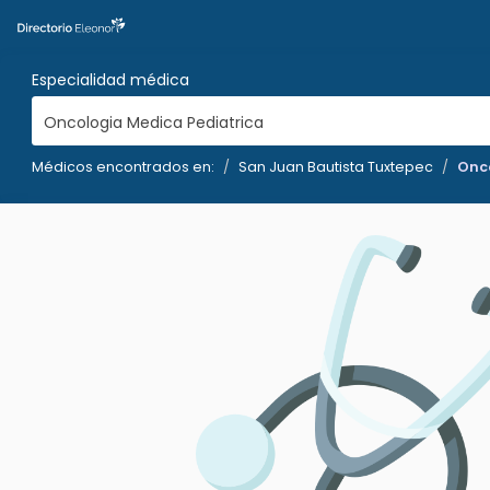
Especialidad médica
Oncologia Medica Pediatrica
Médicos encontrados en:
San Juan Bautista Tuxtepec
Onco