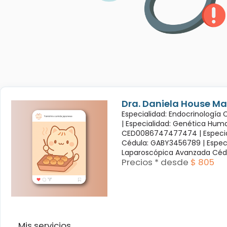
Dra. Daniela House Ma
Especialidad: Endocrinología
|
Especialidad: Genética Hum
CED0086747477474 |
Especi
Cédula: GABY3456789 |
Espec
Laparoscópica Avanzada Céd
Precios * desde
$ 805
Mis servicios