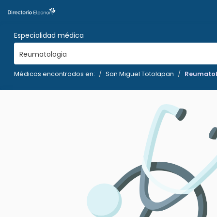
Especialidad médica
Reumatologia
Médicos encontrados en:
San Miguel Totolapan
Reumatol