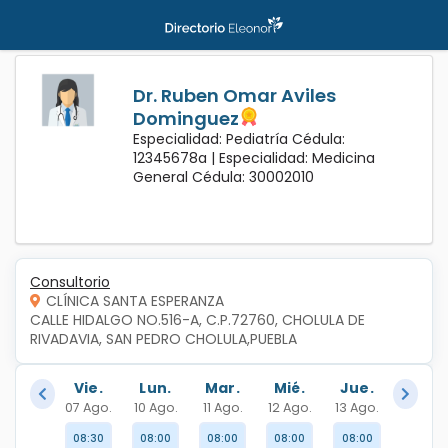
Dr. Ruben Omar Aviles
Dominguez
Especialidad: Pediatría Cédula:
12345678a |
Especialidad: Medicina
General Cédula: 30002010
Consultorio
CLÍNICA SANTA ESPERANZA
CALLE HIDALGO NO.516-A, C.P.72760, CHOLULA DE 
RIVADAVIA, SAN PEDRO CHOLULA,PUEBLA
Vie.
Lun.
Mar.
Mié.
Jue.
07 Ago.
10 Ago.
11 Ago.
12 Ago.
13 Ago.
08:30
08:00
08:00
08:00
08:00