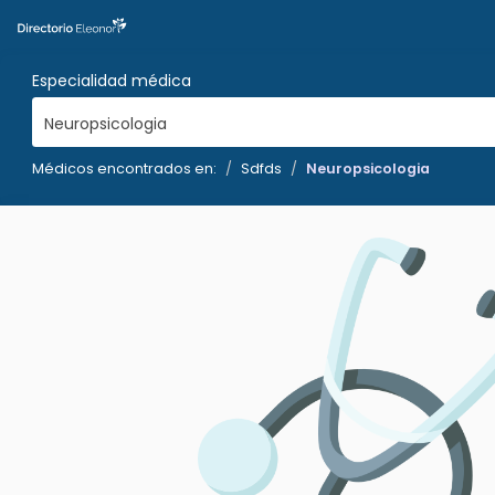
Especialidad médica
Neuropsicologia
Médicos encontrados en:
Sdfds
Neuropsicologia