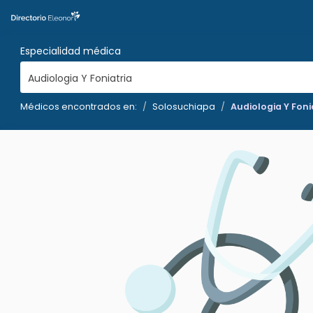
Especialidad médica
Audiologia Y Foniatria
Médicos encontrados en:
Solosuchiapa
Audiologia Y Foni