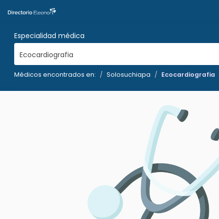
Especialidad médica
Ecocardiografia
Médicos encontrados en:
Solosuchiapa
Ecocardiografia