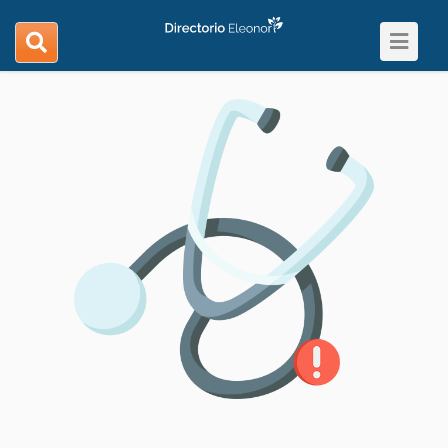
Toggle
search
navigat
navigation