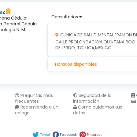
ez
Consultorios
mana Cédula:
ía General Cédula:
cología N. M.
CLINICA DE SALUD MENTAL "RAMON DE
CALLE PROLONGACION QUINTANA ROO SU
DE LERDO, TOLUCA,MEXICO
Horarios disponibles
Preguntas más
Seguridad de la
frecuentes
información
Recomienda a un
Como cuidamos tus
colega
datos
Compartir en :
Tweet
Facebook
Pinterest