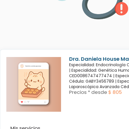
Dra. Daniela House Ma
Especialidad: Endocrinología
|
Especialidad: Genética Hum
CED0086747477474 |
Especi
Cédula: GABY3456789 |
Espec
Laparoscópica Avanzada Céd
Precios * desde
$ 805
Mis servicios