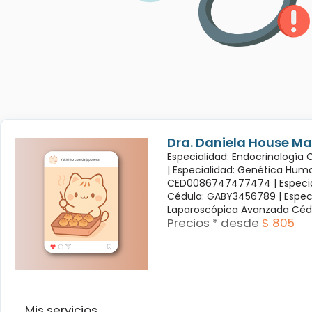
Dra. Daniela House Ma
Especialidad: Endocrinología
|
Especialidad: Genética Hum
CED0086747477474 |
Especi
Cédula: GABY3456789 |
Espec
Laparoscópica Avanzada Céd
Precios * desde
$ 805
Mis servicios