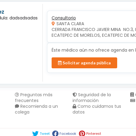
ez
édula: dadsadsadas
Consultorio
SANTA CLARA
CERRADA FRANCISCO JAVIER MINA  NO.3, 
ECATEPEC DE MORELOS, ECATEPEC DE M
Éste médico aún no ofrece agenda en lí
Solicitar agenda pública
Preguntas más
Seguridad de la
frecuentes
información
Recomienda a un
Como cuidamos tus
colega
datos
Compartir en :
Tweet
Facebook
Pinterest