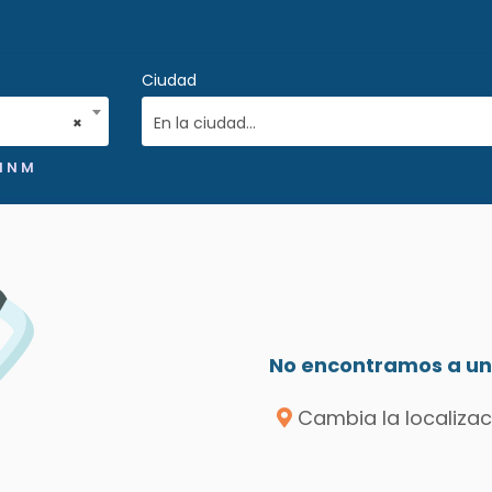
Ciudad
×
En la ciudad...
l N M
No encontramos a un 
Cambia la localizac